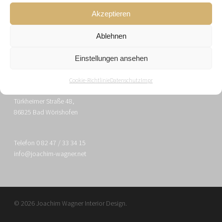
Akzeptieren
JOACHIM WAGNER INTERIOR DESIGN
Ablehnen
Einstellungen ansehen
Impressum
Datenschutz
Cookie-Richtlinie
Datenschutz
Impr
Türkheimer Straße 48,
86825 Bad Wörishofen
Telefon 0 82 47 / 33 34 15
info@joachim-wagner.net
© 2026 Joachim Wagner Interior Design.