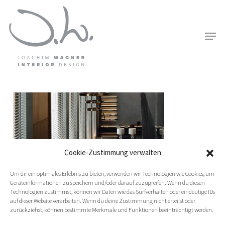
Skip
to
Men
main
content
Cookie-Zustimmung verwalten
Um dir ein optimales Erlebnis zu bieten, verwenden wir Technologien wie Cookies, um
Geräteinformationen zu speichern und/oder darauf zuzugreifen. Wenn du diesen
Technologien zustimmst, können wir Daten wie das Surfverhalten oder eindeutige IDs
auf dieser Website verarbeiten. Wenn du deine Zustimmung nicht erteilst oder
zurückziehst, können bestimmte Merkmale und Funktionen beeinträchtigt werden.