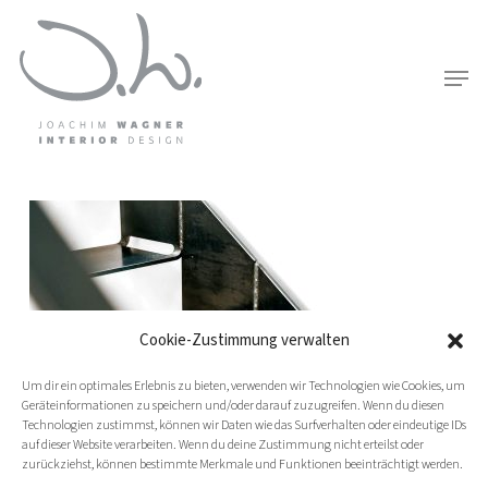
Skip
to
Men
main
content
Cookie-Zustimmung verwalten
Um dir ein optimales Erlebnis zu bieten, verwenden wir Technologien wie Cookies, um
Geräteinformationen zu speichern und/oder darauf zuzugreifen. Wenn du diesen
Technologien zustimmst, können wir Daten wie das Surfverhalten oder eindeutige IDs
auf dieser Website verarbeiten. Wenn du deine Zustimmung nicht erteilst oder
zurückziehst, können bestimmte Merkmale und Funktionen beeinträchtigt werden.