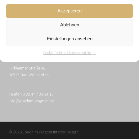
Akzeptieren
JOACHIM WAGNER INTERIOR DESIGN
Ablehnen
Einstellungen ansehen
Impressum
Datenschutz
Cookie-Richtlinie
Datenschutz
Impr
Türkheimer Straße 48,
86825 Bad Wörishofen
Telefon 0 82 47 / 33 34 15
info@joachim-wagner.net
© 2026 Joachim Wagner Interior Design.